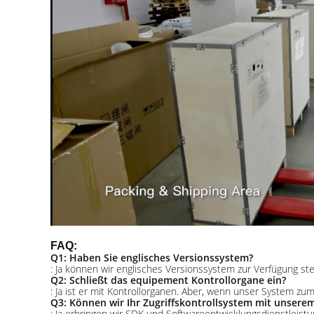
FAQ:
Q1: Haben Sie englisches Versionssystem?
: Ja können wir englisches Versionssystem zur Verfügung st
Q2: Schließt das equipement Kontrollorgane ein?
: Ja ist er mit Kontrollorganen. Aber, wenn unser System 
Q3: Können wir Ihr Zugriffskontrollsystem mit unsere
: Ja erbringen wir SDK und Softwareentwicklungsdienstleist