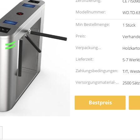
Zertifizierung:
CE / IS09
Modellnummer:
WD.TD.6
Min Bestellmenge:
1 Stück
Preis:
Verhande
Verpackung
Holzkart
Informationen:
Lieferzeit:
5-7 Werk
Zahlungsbedingungen:
T/T, West
Versorgungsmaterial-
2500 Sät
Fähigkeit:
Bestpreis