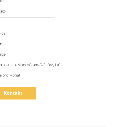
001
380X
lbar
on
tage
ern Union, MoneyGram, D/P, D/A, L/C
ze pro Monat
Kontakt