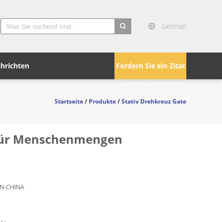
German
search
hrichten
Fordern Sie ein Zitat
Startseite
/
Produkte
/
Stativ Drehkreuz Gate
r für Menschenmengen
N-CHINA