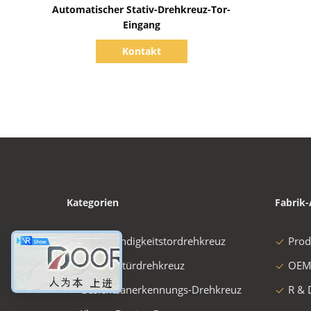
Zeige Details
Automatischer Stativ-Drehkreuz-Tor-
Eingang
Kontakt
Kategorien
Fabrik-
Geschwindigkeitstordrehkreuz
Prod
Schwenktürdrehkreuz
OEM
Gesichtsanerkennungs-Drehkreuz
R & 