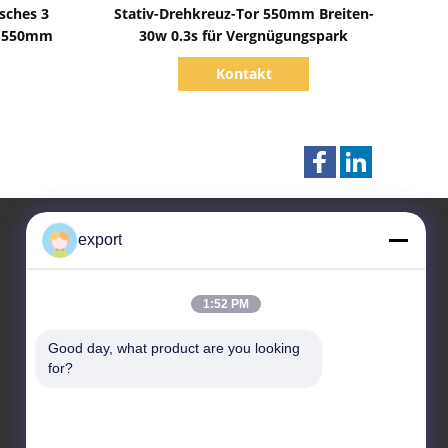
Zeige Details
sches 3
Stativ-Drehkreuz-Tor 550mm Breiten-
w 550mm
30w 0.3s für Vergnügungspark
Kontakt
export
Kontakt
1:52 PM
Shenzhen Door Intelligent
Good day, what product are you looking 
Control Technology Co., Ltd
for?
17/F, Block C, Digital
Innovation Center, Nr. 328
Min Tang Road, Minzhi