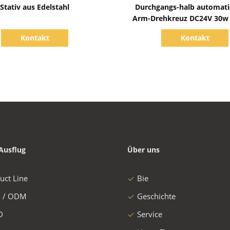
Zeige Details
Zeige Details
Stativ aus Edelstahl
Durchgangs-halb automati
Arm-Drehkreuz DC24V 30
Kontakt
Kontakt
Ausflug
Über uns
uct Line
Bie
 / ODM
Geschichte
D
Service