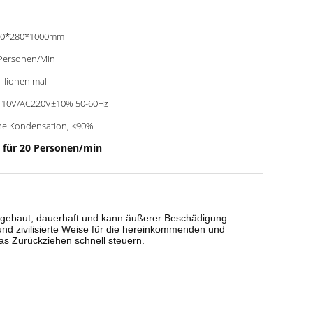
00*280*1000mm
Personen/Min
illionen mal
110V/AC220V±10% 50-60Hz
ne Kondensation, ≤90%
 für 20 Personen/min
mengebaut, dauerhaft und kann äußerer Beschädigung
und zivilisierte Weise für die hereinkommenden und
das Zurückziehen schnell steuern.