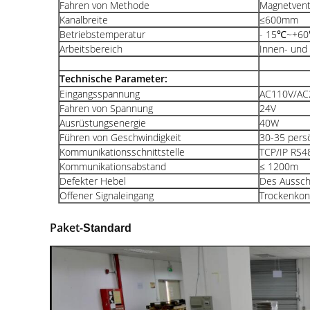
Fahren von Methode
Magnetvent
Kanalbreite
≤600mm
Betriebstemperatur
-
15℃~+6
Arbeitsbereich
Innen- und 
Technische Parameter:
Eingangsspannung
AC110V/AC
Fahren von Spannung
24V
Ausrüstungsenergie
40W
Führen von Geschwindigkeit
30-35 pers
Kommunikationsschnittstelle
TCP/IP RS48
Kommunikationsabstand
≤
1200m
Defekter Hebel
Des Aussch
Offener Signaleingang
Trockenkon
Paket-
Standard