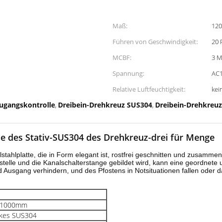
Maß:
12
Führen von Geschwindigkeit:
20 
MCBF:
3 M
Spannung:
AC
Relative Luftfeuchtigkeit:
kei
Zugangskontrolle
Dreibein-Drehkreuz SUS304
Dreibein-Drehkreuz
,
,
lle des Stativ-SUS304 des Drehkreuz-drei für Menge
stahlplatte, die in Form elegant ist, rostfrei geschnitten und zusam
telle und die Kanalschalterstange gebildet wird, kann eine geordnete 
nd Ausgang verhindern, und des Pfostens in Notsituationen fallen oder 
*1000mm
rkes SUS304