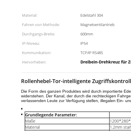
Material:
Edelstahl 304
Fahren von Methode:
Magnetventilantrieb
Durchgangs-Breite:
600mm
IP-Niveau:
IP54
Kommunikation:
TCP/IP RS485
Dreibein-Drehkreuz für 
Hervorheben:
Rollenhebel-Tor-intelligente Zugriffskontro
Die Form des ganzen Produktes wird durch importierte Edel
widerstehen. Der Kanal, der durch die rechteckigen Fahrges
verlassenden Leute zur Verfügung stellen, illegalen Ein- u
Grundlegende Parameter:
Maße
1200*280
Material
1.2mm sta