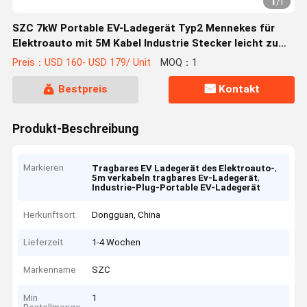
1
/
1
SZC 7kW Portable EV-Ladegerät Typ2 Mennekes für
Elektroauto mit 5M Kabel Industrie Stecker leicht zu
tragen
Preis：USD 160- USD 179/ Unit
MOQ：1
Bestpreis
Kontakt
Produkt-Beschreibung
Markieren
,
Tragbares EV Ladegerät des Elektroauto-
,
5m verkabeln tragbares Ev-Ladegerät
Industrie-Plug-Portable EV-Ladegerät
Herkunftsort
Dongguan, China
Lieferzeit
1-4 Wochen
Markenname
SZC
Min
1