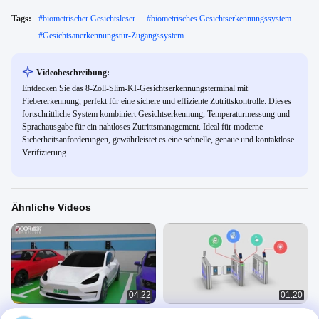
Tags:
#
biometrischer Gesichtsleser
#
biometrisches Gesichtserkennungssystem
#
Gesichtsanerkennungstür-Zugangssystem
Videobeschreibung:
Entdecken Sie das 8-Zoll-Slim-KI-Gesichtserkennungsterminal mit
Fiebererkennung, perfekt für eine sichere und effiziente Zutrittskontrolle. Dieses
fortschrittliche System kombiniert Gesichtserkennung, Temperaturmessung und
Sprachausgabe für ein nahtloses Zutrittsmanagement. Ideal für moderne
Sicherheitsanforderungen, gewährleistet es eine schnelle, genaue und kontaktlose
Verifizierung.
Ähnliche Videos
04:22
01:20
Einführung in das
Drehkreuz mit Drehtor DR.TD.6653