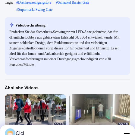
Tags:
#
Drehkreuzeingangstore
#
Schaukel Barrier Gate
#
Supermarkt Swing Gate
Videobeschreibung:
Entdecken Sie das Sicherheits-Schwingtor mit LED-Anzeigeleuchte, das für
öffentliche Lobbys aus gebürstetem Edelstahl SUS304 entwickelt wurde. Mit
seinem schlanken Design, dem Einklemmschutz und den vielseitigen
Zugangskontrolloptionen sorgt dieses Tor für Sicherheit und Effizienz. Es ist
ideal für den Innen- und Außenbereich geeignet und erfüllt hohe
Verkehrsanforderungen mit einer Durchgangsgeschwindigkeit von ≥30
Personen/Minute.
Ähnliche Videos
00:16
00:15
Cici
Flügeltor für den Schuleingang
DR.TD.6653