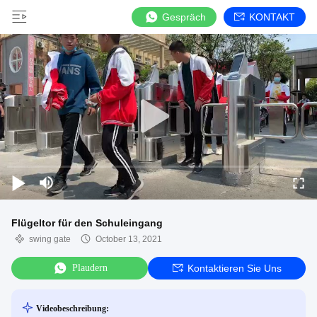
Gespräch
KONTAKT
Flügeltor für den Schuleingang
swing gate
October 13, 2021
Plaudern
Kontaktieren Sie Uns
Videobeschreibung: