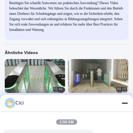
Benötigen Sie schnelle Antworten zur praktischen Anwendung? Dieses Video
beleuchtet das Wesentliche. Wir führen Sie durch die Funktionen und den Betrieb
eines Drehtors für Schuleingänge und zeigen, wie es die Sicherheit erhöht, den
Zugang verwaltet und sich reibungslos in Bildungsumgebungen integriert. Sehen
Sie sich reale Anwendungen an und erfahren Sie mehr über Best Practices für
Installation und Wartung.
Ähnliche Videos
01:41
00:15
Flügeltor aus gebürstetem Edelstahl
DR.TD.6653
Cici
SUS304
Swing Gate
Swing Gate
January 16, 2021
March 19, 2021
1:50 AM