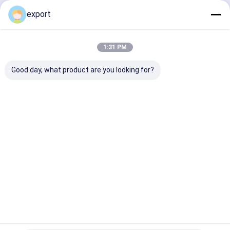
Fortsetzen
export
Flughafendrehkreuz
Voller Höhe Drehkreuz
1:31 PM
Unsere Kategorien
Gesichtserkennung Access Control System
Good day, what product are you looking for?
LPR-Parksystem
Strafzettelzufuhrmaschine
Geschwindigk
Schwenktürd
Gesichtsaner
Klappe
Autosperrentor
eitstordrehkr
rehkreuz
kennungs-
Barrier Ga
euz
Drehkreuz
Parkleitsystem
Schieben des Drehkreuzes
Halbhohes Drehkreuz
Startseite
Über uns
Kontakt
Desktop Site
Sitemap
Privacy policy
EV Aufladung
Qualität
Geschwindigkeitstordrehkreuz
China Fabrik.Copyright ©