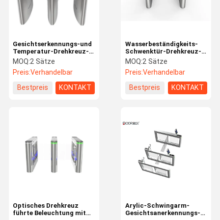
Gesichtserkennungs-und
Wasserbeständigkeits-
Temperatur-Drehkreuz-
Schwenktür-Drehkreuz-
Klappen-Sperren-Tor für
Zugriffskontrollprodukte
MOQ:
2 Sätze
MOQ:
2 Sätze
Büro-Zugriffskontrolle
für Wohngebiete
Preis:
Verhandelbar
Preis:
Verhandelbar
Bestpreis
KONTAKT
Bestpreis
KONTAKT
Haus
Produkte
VR Show
Über Uns
Optisches Drehkreuz
Arylic-Schwingarm-
führte Beleuchtung mit
Gesichtsanerkennungs-