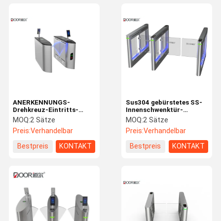
ANERKENNUNGS-
Sus304 gebürstetes SS-
Drehkreuz-Eintritts-
Innenschwenktür-
System-lange
Drehkreuz mit Bewertung
MOQ:
2 Sätze
MOQ:
2 Sätze
Lebensdauer DCs
des Kartenleser-Ip42
Preis:
Verhandelbar
Preis:
Verhandelbar
schwanzlose
Bewegungsgesichts
Bestpreis
KONTAKT
Bestpreis
KONTAKT