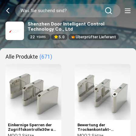
Shenzhen Door Intelligent Control
Technology Co., Ltd
22
5.0
Überprüfter Lieferant
YEARS
Alle Produkte
(671)
Einkernige Sperren der
Bewertung der
Zugriffskontrolle30w und
Trockenkontakt-
Tore, automatisiertes
Signaleingang-
MOQ:
2 Sätze
MOQ:
2 Sätze