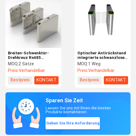
Breiten-Schwenktür-
Optischer Antirückstand
Drehkreuz Rs485
integrierte schwanzloses
1200mm für das
Bewegungsschwingen-
MOQ:
2 Sätze
MOQ:
1 Weg
Kinderwagen-und
Sperren-Tor IP54
Preis:
Verhandelbar
Preis:
Verhandelbar
Rollstuhl-Überschreiten
Bestpreis
KONTAKT
Bestpreis
KONTAKT
Sparen Sie Zeit
Lassen Sie uns mit Ihnen die besten
Produkte kontaktieren.
Geben Sie Ihre Anforderung