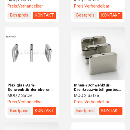
Drehkreuz-Cer bestätigt
Drehkreuz-
Preis:
Verhandelbar
Preis:
Verhandelbar
Sicherheitssystem-
Schwenktür-Ip65
Bestpreis
KONTAKT
Bestpreis
KONTAKT
Plexiglas-Arm-
Innen-/Schwenktür-
Schwenktür der oberen
Drehkreuz-intelligentes
Abdeckungs-2.0mm im
Zugriffskontrollsystem-
MOQ:
2 Sätze
MOQ:
2 Sätze
Freien, Bewertung
im Freien dünne Struktur
Preis:
Verhandelbar
Preis:
Verhandelbar
Schwingen-Sperren-Tor-
IP 55
Bestpreis
KONTAKT
Bestpreis
KONTAKT