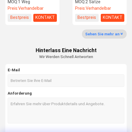
Gestalt in der rostfreien
Drehkreuz einzelner
MOQ:
1 Weg
MOQ:
2 Sätze
Arm-Gegenschwenktür
Blushless Motor
Preis:
Verhandelbar
Preis:
Verhandelbar
Merchanism
Fabrik-
Qualitätskon
Treten Sie
Nachrichten
Bestpreis
KONTAKT
Bestpreis
KONTAKT
Ausflug
Trolle
Mit Uns In
Verbindung
Sehen Sie mehr an
Hinterlass Eine Nachricht
Wir Werden Schnell Antworten
Fordern Sie
Ein Zitat
E-Mail
Geschwindigkeitstordrehkreuz
Anforderung
Schwenktürdrehkreuz
Gesichtsanerkennungs-Drehkreuz
Klappe Barrier Gate
Stativ Drehkreuz Gate