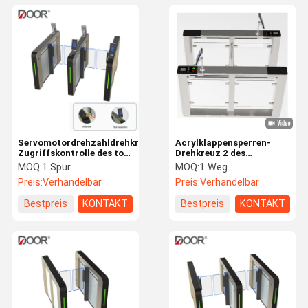
Servomotordrehzahldrehkreuz-
Acrylklappensperren-
Zugriffskontrolle des tor-
Drehkreuz 2 des
0.3s für Bürogebäude
schwingens 0.2s Weisen
MOQ:
1 Spur
MOQ:
1 Weg
bidirektional
Preis:
Verhandelbar
Preis:
Verhandelbar
Bestpreis
KONTAKT
Bestpreis
KONTAKT