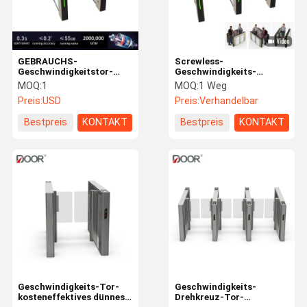
GEBRAUCHS-
Screwless-
Geschwindigkeitstor-
Geschwindigkeits-
Schwingendrehkreuz der
Drehkreuz-Tor-
MOQ:
1
MOQ:
1 Weg
einfachen Installation
Spitzenfußgängeraluminiuml
Preis:
USD
Preis:
Verhandelbar
Innenmit Servomotor
Bestpreis
KONTAKT
Bestpreis
KONTAKT
Haus
Produkte
VR Show
Über Uns
Geschwindigkeits-Tor-
Geschwindigkeits-
kosteneffektives dünnes
Drehkreuz-Tor-