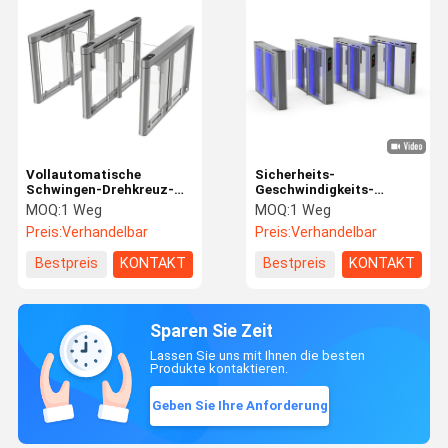
Vollautomatische
Sicherheits-
Schwingen-Drehkreuz-
Geschwindigkeits-
Sperre des
Drehkreuz-Tor des
MOQ:
1 Weg
MOQ:
1 Weg
Geschwindigkeits-Tor-
Servomotorrs485 50W
Preis:
Verhandelbar
Preis:
Verhandelbar
System-QH des Code-
SUS304
RFID für Banken und
Bestpreis
KONTAKT
Bestpreis
KONTAKT
Hotels
Sparen Sie Zeit
Lassen Sie uns mit Ihnen die besten
Produkte kontaktieren.
Geben Sie Ihre Anforderung