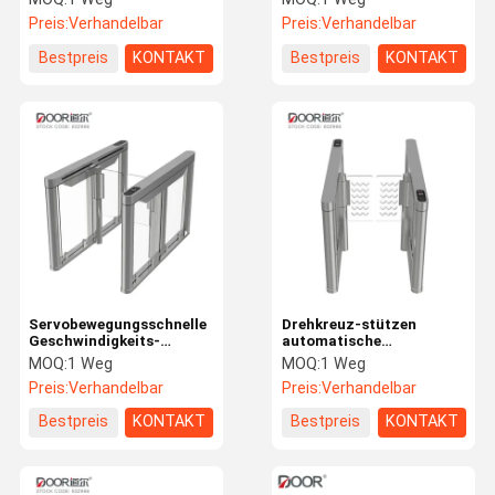
RS485
Tor-Drehkreuz für
Preis:
Verhandelbar
Preis:
Verhandelbar
Bankgebäude-Hotel
Bestpreis
KONTAKT
Bestpreis
KONTAKT
Servobewegungsschnelle
Drehkreuz-stützen
Geschwindigkeits-
automatische
Zugriffskontrollautomatische
Geschwindigkeits-Tore
MOQ:
1 Weg
MOQ:
1 Weg
Drehkreuz-Tore
der
Preis:
Verhandelbar
Preis:
Verhandelbar
Zugriffskontrollesus304
Gesichts-
Bestpreis
KONTAKT
Bestpreis
KONTAKT
Authentisierung