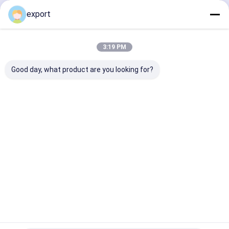
Fortsetzen
export
Flughafendrehkreuz
Voller Höhe Drehkreuz
3:19 PM
Unsere Kategorien
Gesichtserkennung Access Control System
Good day, what product are you looking for?
LPR-Parksystem
Strafzettelzufuhrmaschine
Geschwindigk
Schwenktürd
Gesichtsaner
Klappe
Autosperrentor
eitstordrehkr
rehkreuz
kennungs-
Barrier Ga
euz
Drehkreuz
Parkleitsystem
Schieben des Drehkreuzes
Halbhohes Drehkreuz
Startseite
Über uns
Kontakt
Desktop Site
Sitemap
Privacy policy
EV Aufladung
Qualität
Geschwindigkeitstordrehkreuz
China Fabrik.Copyright ©