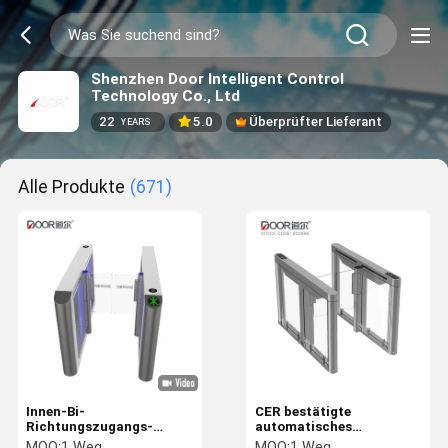
Shenzhen Door Intelligent Control
Technology Co., Ltd
22
5.0
Überprüfter Lieferant
YEARS
Alle Produkte
(671)
Innen-Bi-
CER bestätigte
Richtungszugangs-
automatisches
Drehkreuz IP42 0.2s
Acrylgeschwindigkeits-
MOQ:
1 Weg
MOQ:
1 Weg