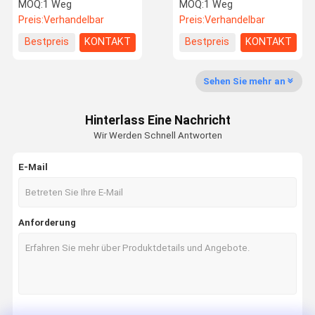
Entwurfs-Sicherheits-
Zugriffskontrollschnelle
MOQ:
1 Weg
MOQ:
1 Weg
Zugriffskontrolldrehkreuz
Geschwindigkeits-Tor-
Preis:
Verhandelbar
Preis:
Verhandelbar
Drehkreuz
Fabrik-
Qualitätskon
Treten Sie
Nachrichten
Bestpreis
KONTAKT
Bestpreis
KONTAKT
Ausflug
Trolle
Mit Uns In
Verbindung
Sehen Sie mehr an
Hinterlass Eine Nachricht
Wir Werden Schnell Antworten
Fordern Sie
Ein Zitat
E-Mail
Geschwindigkeitstordrehkreuz
Anforderung
Schwenktürdrehkreuz
Gesichtsanerkennungs-Drehkreuz
Klappe Barrier Gate
Stativ Drehkreuz Gate