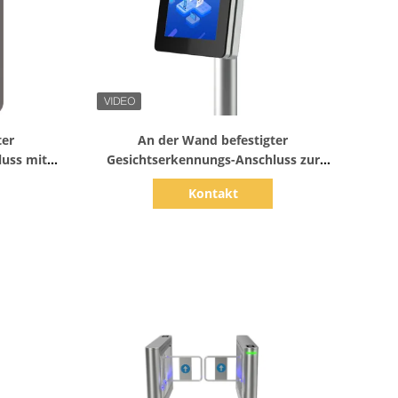
Zeige Details
ter
An der Wand befestigter
uss mit
Gesichtserkennungs-Anschluss zur
cess-
Büro-Zugriffskontrolle
Kontakt