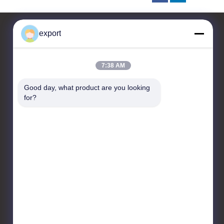
export
Kontakt
7:38 AM
Shenzhen Door Intelligent
Good day, what product are you looking 
Control Technology Co., Ltd
for?
17/F, Block C, Digital
Innovation Center, Nr. 328
Min Tang Road, Minzhi
Street Longhua District
Shenzhen
86-755-27620066
export@drzk.cn