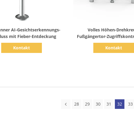
Zeige Details
Zeige Details
ünner AI-Gesichtserkennungs-
Volles Höhen-Drehkre
luss mit Fieber-Entdeckung
Fußgängertor-Zugriffskontr
Schlag-Karte/Gesicht Rec
Kontakt
Kontakt
Intellignent Eingang/E
28
29
30
31
32
33