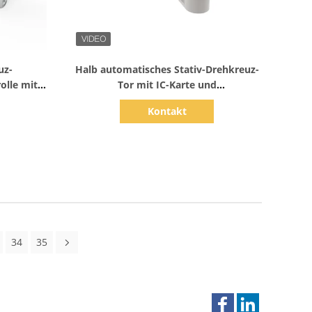
Zeige Details
uz-
Halb automatisches Stativ-Drehkreuz-
olle mit
Tor mit IC-Karte und
ogniton
Gesichtsanerkennung Qr-Code-Wahl
Kontakt
ixt
34
35