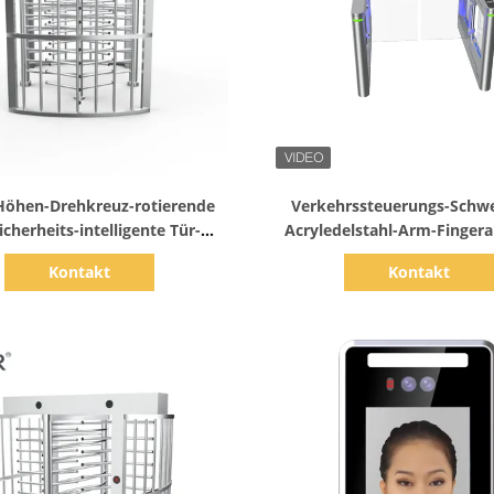
Zeige Details
Zeige Details
 Höhen-Drehkreuz-rotierende
Verkehrssteuerungs-Schw
icherheits-intelligente Tür-
Acryledelstahl-Arm-Finger
ckklappe des Edelstahl-304
Ablehnung zur Fußgängers
Kontakt
Kontakt
des Datenflusses