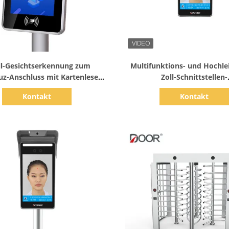
Zeige Details
Zeige Details
ll-Gesichtserkennung zum
Multifunktions- und Hochle
z-Anschluss mit Kartenleser-
Zoll-Schnittstellen-
Office Access-Steuerung
Gesichtserkennungs-Sy
Kontakt
Kontakt