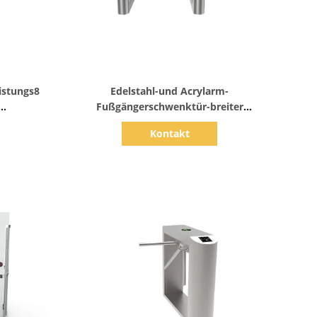
Zeige Details
istungs8
Edelstahl-und Acrylarm-
Fußgängerschwenktür-breiter
stem
Durchgang 1200mm verfügbar
Kontakt