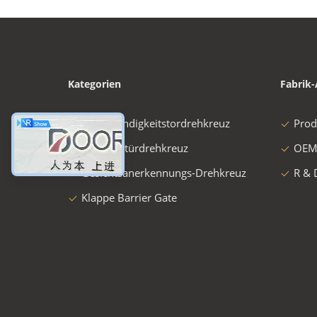
Kategorien
Fabrik-
Geschwindigkeitstordrehkreuz
Prod
Schwenktürdrehkreuz
OEM
Gesichtsanerkennungs-Drehkreuz
R & 
Klappe Barrier Gate