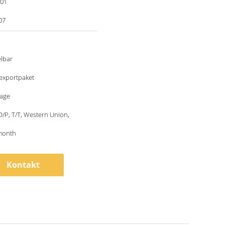
001
07
lbar
exportpaket
tage
 D/P, T/T, Western Union,
month
Kontakt