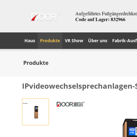
Aufgeführtes Fußgängerdrehkreu
Code auf Lager: 832966
Haus
Produkte
VR Show
Über uns
Fabrik-Ausf
Produkte
IPvideowechselsprechanlagen-S