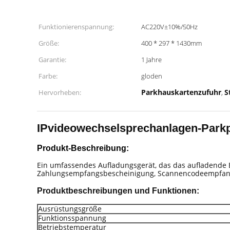
Funktionierenspannung:
AC220V±10%/50Hz
Größe:
400 * 297 * 1430mm
Garantie:
1 Jahre
Farbe:
gloden
Parkhauskartenzufuhr
S
Hervorheben:
,
IPvideowechselsprechanlagen-Parkp
Produkt-Beschreibung:
Ein umfassendes Aufladungsgerät, das das aufladende 
Zahlungsempfangsbescheinigung, Scannencodeempfang 
Produktbeschreibungen und Funktionen:
Ausrüstungsgröße
Funktionsspannung
Betriebstemperatur