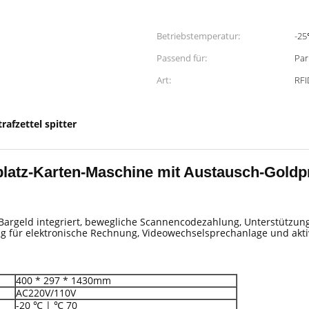
Betriebstemperatur:
-2
Passend für:
Par
Art:
RFI
trafzettel spitter
latz-Karten-Maschine mit Austausch-Goldp
Bargeld integriert, bewegliche Scannencodezahlung, Unterstützu
für elektronische Rechnung, Videowechselsprechanlage und akti
400 * 297 * 1430mm
AC220V/110V
-20 ℃ | ℃ 70