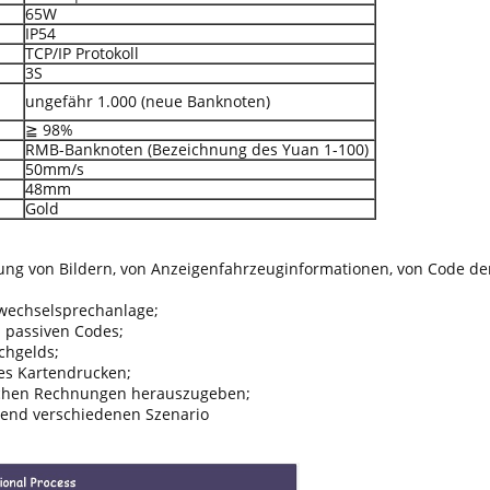
65W
IP54
TCP/IP Protokoll
3S
ungefähr 1.000 (neue Banknoten)
≧ 98%
RMB-Banknoten (Bezeichnung des Yuan 1-100)
50mm/s
48mm
Gold
rbung von Bildern, von Anzeigenfahrzeuginformationen, von Code
owechselsprechanlage;
 passiven Codes;
chgelds;
es Kartendrucken;
ischen Rechnungen herauszugeben;
end verschiedenen Szenario