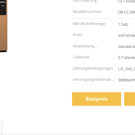
Zertifizierung:
CE / IS09
Modellnummer:
DR.CC.99
Min Bestellmenge:
1 Satz
Preis:
Verhande
Verpackung
Standard
Informationen:
Lieferzeit:
5-7 Werk
Zahlungsbedingungen:
L/C, D/A,
Versorgungsmaterial-
3000set/
Fähigkeit:
Bestpreis