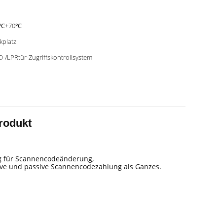
5℃+70℃
kplatz
D-/LPRtür-Zugriffskontrollsystem
rodukt
ng für Scannencodeänderung,
ve und passive Scannencodezahlung als Ganzes.