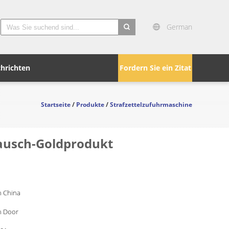
German
search
hrichten
Fordern Sie ein Zitat
Startseite
/
Produkte
/
Strafzettelzufuhrmaschine
tausch-Goldprodukt
 China
n Door