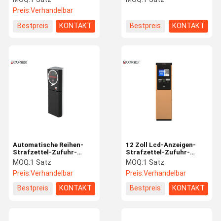
Druckgeschwindigkeit
Zufuhr
Preis:
Verhandelbar
mit 50mm/S
Bestpreis
KONTAKT
Bestpreis
KONTAKT
Automatische Reihen-
12 Zoll Lcd-Anzeigen-
Strafzettel-Zufuhr-
Strafzettel-Zufuhr-
Maschine mit Arm-Dual
Maschine mit dem
MOQ:
1 Satz
MOQ:
1 Satz
Core-Prozessor
Bargeld, das IP-Video-
Preis:
Verhandelbar
Preis:
Verhandelbar
Wechselsprechanlage
auflädt
Bestpreis
KONTAKT
Bestpreis
KONTAKT