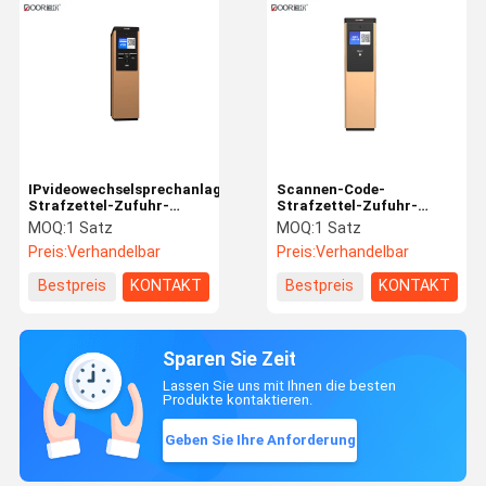
IPvideowechselsprechanlagen-
Scannen-Code-
Strafzettel-Zufuhr-
Strafzettel-Zufuhr-
Maschine mit Austausch-
Maschinen-schneller
MOQ:
1 Satz
MOQ:
1 Satz
Goldprodukt
Drucker-
Preis:
Verhandelbar
Preis:
Verhandelbar
IPvideowechselsprechanlage
110v
Bestpreis
KONTAKT
Bestpreis
KONTAKT
Sparen Sie Zeit
Lassen Sie uns mit Ihnen die besten
Produkte kontaktieren.
Geben Sie Ihre Anforderung