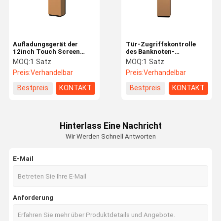
Aufladungsgerät der
Tür-Zugriffskontrolle
12inch Touch Screen
des Banknoten-
Sprachsendungsautoparkmaschine
Sammlung
MOQ:
1 Satz
MOQ:
1 Satz
automatisierte
Preis:
Verhandelbar
Preis:
Verhandelbar
Strafzettel-System-Lpr
Bestpreis
KONTAKT
Bestpreis
KONTAKT
Hinterlass Eine Nachricht
Wir Werden Schnell Antworten
E-Mail
Haus
Produkte
VR Show
Über Uns
Anforderung