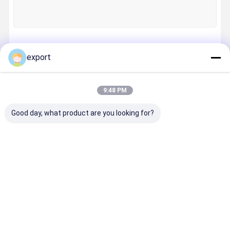
Fabrik-
Qualitätskon
Treten Sie
Nachrichten
Ausflug
Trolle
Mit Uns In
Verbindung
Fortsetzen
export
9:48 PM
Unsere Kategorien
Fordern Sie
Good day, what product are you looking for?
Ein Zitat
Geschwindigkeitstordrehkreuz
Schwenktürdrehkreuz
Geschwindigk
Schwenktürd
Gesichtsaner
Klappe
eitstordrehkr
rehkreuz
kennungs-
Barrier Ga
Gesichtsanerkennungs-Drehkreuz
euz
Drehkreuz
Klappe Barrier Gate
Stativ Drehkreuz Gate