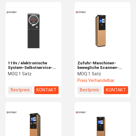
110v / elektronische
Zufuhr-Maschinen-
System-Selbstservice-
bewegliche Scannen-
Kiosk-Karten-Sammlung
Code-Zahlung des
MOQ:
1 Satz
MOQ:
1 Satz
des Strafzettel-220v
Strafzettel-65w
Preis:
Verhandelbar
Bestpreis
KONTAKT
Bestpreis
KONTAKT