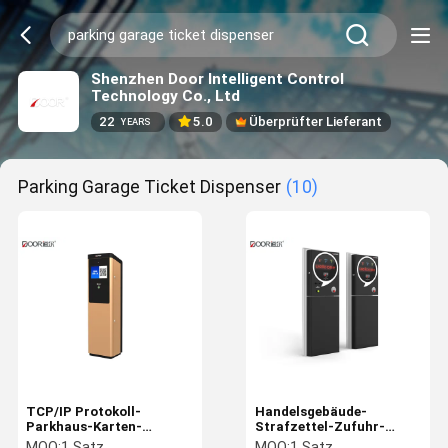
Shenzhen Door Intelligent Control
Technology Co., Ltd
22
5.0
Überprüfter Lieferant
YEARS
Parking Garage Ticket Dispenser
(10)
TCP/IP Protokoll-
Handelsgebäude-
Parkhaus-Karten-
Strafzettel-Zufuhr-
Zufuhr-
Maschinen-Karte/Karten-
MOQ:
1 Satz
MOQ:
1 Satz