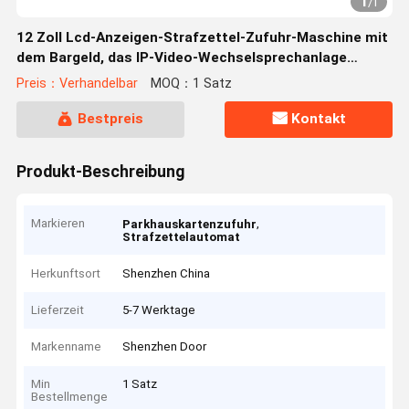
1
/
1
12 Zoll Lcd-Anzeigen-Strafzettel-Zufuhr-Maschine mit
dem Bargeld, das IP-Video-Wechselsprechanlage
auflädt
Preis：Verhandelbar
MOQ：1 Satz
Bestpreis
Kontakt
Produkt-Beschreibung
Markieren
,
Parkhauskartenzufuhr
Strafzettelautomat
Herkunftsort
Shenzhen China
Lieferzeit
5-7 Werktage
Markenname
Shenzhen Door
Min
1 Satz
Bestellmenge