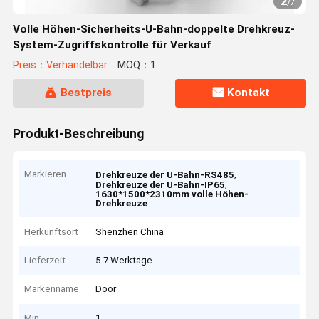
2
/
7
Volle Höhen-Sicherheits-U-Bahn-doppelte Drehkreuz-
System-Zugriffskontrolle für Verkauf
Preis：Verhandelbar
MOQ：1
Bestpreis
Kontakt
Produkt-Beschreibung
Markieren
,
Drehkreuze der U-Bahn-RS485
,
Drehkreuze der U-Bahn-IP65
1630*1500*2310mm volle Höhen-
Drehkreuze
Herkunftsort
Shenzhen China
Lieferzeit
5-7 Werktage
Markenname
Door
Min
1