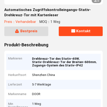
2
/
3
Automatisches Zugriffskontrolleingangs-Stativ-
Drehkreuz-Tor mit Kartenleser
Preis：Verhandelbar
MOQ：1 Weg
Bestpreis
Kontakt
Produkt-Beschreibung
Markieren
,
Drehkreuz-Tor des Stativ-40W
,
Stativ-Drehkreuz-Tor der Breiten-600mm
Zugangs-System des Stativ-IP42
Herkunftsort
Shenzhen China
Lieferzeit
5-7 Werktage
Markenname
DOOR
Min
1 Weg