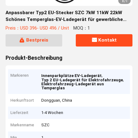
1
/
1
Anpassbarer Typ2 EU-Stecker SZC 7kW 11kW 22kW
Schönes Temperglas-EV-Ladegerät für gewerbliche
Innenparkplätze
Preis：USD 396- USD 496 / Unit
MOQ：1
Bestpreis
Kontakt
Produkt-Beschreibung
Markieren
,
Innenparkplätze EV-Ladegerät
,
Typ 2 EU-Ladegerät für Elektrofahrzeuge
Elektrofahrzeug-Ladegerät aus
Temperglas
Herkunftsort
Dongguan, China
Lieferzeit
1-4 Wochen
Markenname
SZC
Min
1