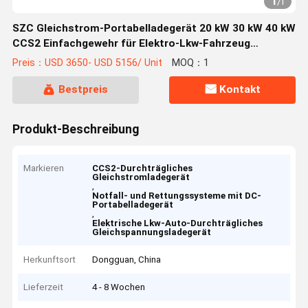
1
/
1
SZC Gleichstrom-Portabelladegerät 20 kW 30 kW 40 kW
CCS2 Einfachgewehr für Elektro-Lkw-Fahrzeug
Notfallrettung
Preis：USD 3650- USD 5156/ Unit
MOQ：1
Bestpreis
Kontakt
Produkt-Beschreibung
Markieren
CCS2-Durchträgliches
Gleichstromladegerät
,
Notfall- und Rettungssysteme mit DC-
Portabelladegerät
,
Elektrische Lkw-Auto-Durchträgliches
Gleichspannungsladegerät
Herkunftsort
Dongguan, China
Lieferzeit
4 - 8 Wochen