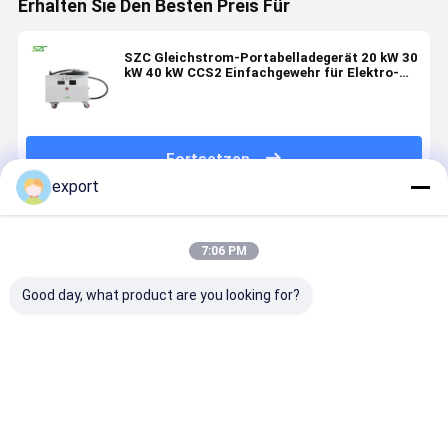
Erhalten Sie Den Besten Preis Für
SZC Gleichstrom-Portabelladegerät 20 kW 30
kW 40 kW CCS2 Einfachgewehr für Elektro-
Lkw-Fahrzeug Notfallrettung
Fortsetzen
export
Empfohlene Produkte
7:06 PM
Good day, what product are you looking for?
SZC
SZC 7kW
7kW 11kW
angepasst
Gleichstrom-
Portable EV-
22kW ABS-
120 kW 16
Floor-Stand
Ladegerät
Wandladegerät
kW 180 kW
EV-Ladegerät
Typ2
für
240 kW 32
60kW/80kW
Mennekes für
Elektrofahrzeuge
kW SZC
Bestpreis
Bestpreis
Bestpreis
Bestprei
Galvanisiertes
Elektroauto
Typ 2 für
Gleichstr