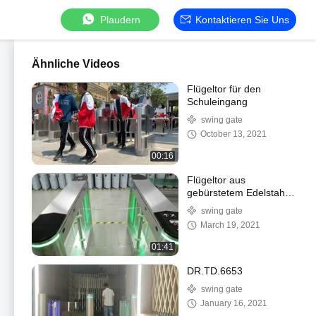
Plaudern
Kontaktieren Sie Uns
Ähnliche Videos
Flügeltor für den
Schuleingang
swing gate
October 13, 2021
00:16
Flügeltor aus
gebürstetem Edelstahl
SUS304
swing gate
March 19, 2021
01:41
DR.TD.6653
swing gate
January 16, 2021