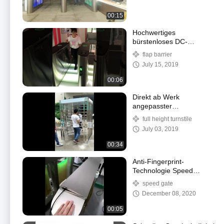
00:15
Hochwertiges
bürstenloses DC-
Motorklappen-Sperrtor
flap barrier
July 15, 2019
00:06
Direkt ab Werk
angepasster
bürstenloser
full height turnstile
Drehkreuzmotor in
July 03, 2019
voller Höhe als Option
00:34
Anti-Fingerprint-
Technologie Speed
Gate DR.TD.6626
speed gate
December 08, 2020
00:05